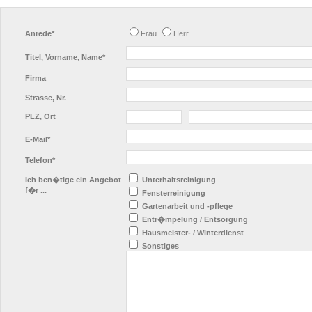
Anrede*
Frau
Herr
Titel, Vorname, Name*
Firma
Strasse, Nr.
PLZ, Ort
E-Mail*
Telefon*
Ich ben�tige ein Angebot
Unterhaltsreinigung
f�r ...
Fensterreinigung
Gartenarbeit und -pflege
Entr�mpelung / Entsorgung
Hausmeister- / Winterdienst
Sonstiges